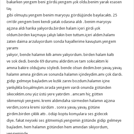
bakarken yengem beni gördü.yengem şok oldu.benim yarak esasen
taş
gibi olmuştu.yengem benim maryoyu gördüğünde bayılacaktı. 25
cm’dir.yengem beni kendi yatak odasına aldı . benim maryoyu
ağzına aldı harika yalıyordu.birden halam içeri girdi şok
oldum.birden kaçmaya çalıştı lakin ben tuttum.içeri aldım.halamı
zaten daima arzuluyordum sonda hayallerime kavuştum.yengem
yaramı
yalıyor, bende halamın kıllı amını yalıyordum. birden halam kaltı
ve sok dedi. bende 69 durumu aldırdım.ve tam sokıcaktım ki
amına bakire olduğunu söyledi. bende olsun dedim.ben yavaş yavaş
halamn amına girdim.ve sonunda halamın içindeydim.amı çok dardı.
gidip gelmeye başladım.ve kızlık zarını bozdum.halamın içine
yanlışlıkla boşalmıştım.sırada yengem vardı onunda götünden
sikecektim.onu yüz üstü yere yatırdım . amcam hiç götten
sikmemişti yengemi. kremi aldımdaha sürmeden halamın ağzına
verdim,sonra kremi sürdüm . sonra yavaş yavaş götüne
girdim.birden çıklık attı . ödüp koptu komşulara ses gidecek
diye. fakat neyseki ses gitmemişti.yengemin götünde gidip gelmeye
başladım. hem halamın götünden hem amından sikiyordum,
yengeminde