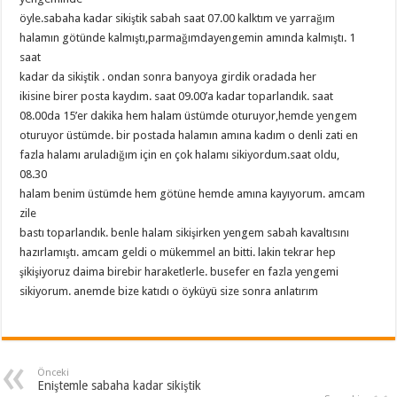
öyle.sabaha kadar sikiştik sabah saat 07.00 kalktım ve yarrağım
halamın götünde kalmıştı,parmağımdayengemin amında kalmıştı. 1
saat
kadar da sikiştik . ondan sonra banyoya girdik oradada her
ikisine birer posta kaydım. saat 09.00’a kadar toparlandık. saat
08.00da 15’er dakika hem halam üstümde oturuyor,hemde yengem
oturuyor üstümde. bir postada halamın amına kadım o denli zati en
fazla halamı aruladığım için en çok halamı sikiyordum.saat oldu,
08.30
halam benim üstümde hem götüne hemde amına kayıyorum. amcam
zile
bastı toparlandık. benle halam sikişirken yengem sabah kavaltısını
hazırlamıştı. amcam geldi o mükemmel an bitti. lakin tekrar hep
şikişiyoruz daima birebir haraketlerle. busefer en fazla yengemi
sikiyorum. anemde bize katıdı o öyküyü size sonra anlatırım
Önceki
Eniştemle sabaha kadar sikiştik