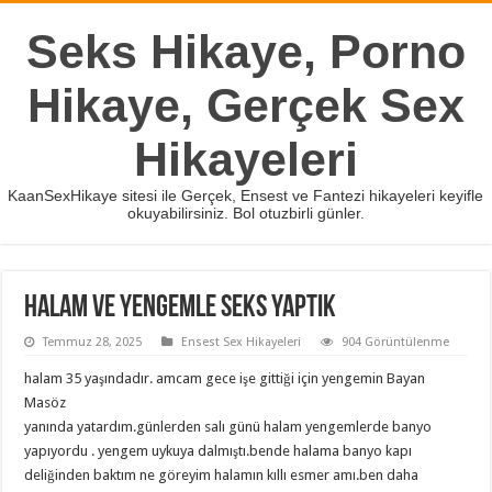
Seks Hikaye, Porno
Hikaye, Gerçek Sex
Hikayeleri
KaanSexHikaye sitesi ile Gerçek, Ensest ve Fantezi hikayeleri keyifle
okuyabilirsiniz. Bol otuzbirli günler.
Halam ve yengemle seks yaptık
Temmuz 28, 2025
Ensest Sex Hikayeleri
904 Görüntülenme
halam 35 yaşındadır. amcam gece işe gittiği için yengemin Bayan
Masöz
yanında yatardım.günlerden salı günü halam yengemlerde banyo
yapıyordu . yengem uykuya dalmıştı.bende halama banyo kapı
deliğinden baktım ne göreyim halamın kıllı esmer amı.ben daha